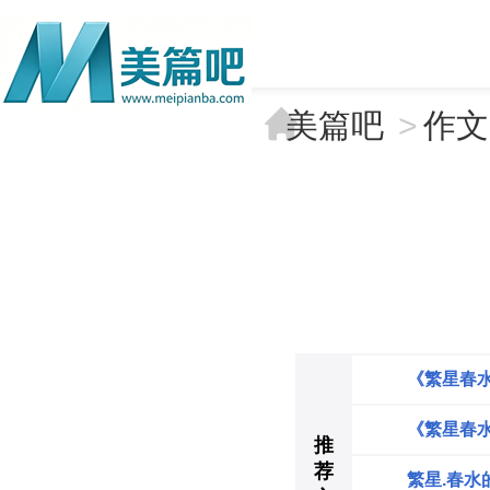
美篇吧
>
作文
《繁星春
《繁星春水
推
荐
繁星.春水