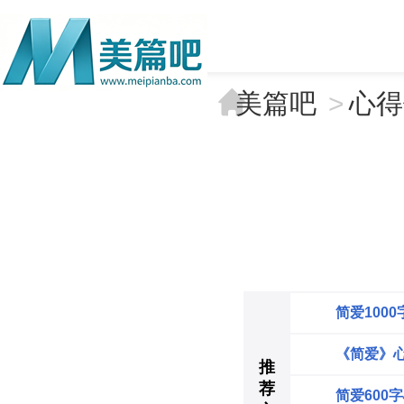
美篇吧
>
心得
简爱100
《简爱》心
推
荐
简爱600