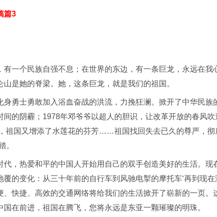
稿篇3
，有一个民族自强不息；在世界的东边，有一条巨龙，永远在我
仑山是她的脊梁。她，这条巨龙，就是我们的祖国。
化身勇士勇敢加入浴血奋战的洪流，力挽狂澜。掀开了中华民族的
间的阴霾；1978年邓爷爷以超人的胆识，让改革开放的春风吹
9年，祖国又增添了水莲花的芬芳……祖国找回失去已久的尊严，
踏。
时代，热爱和平的中国人开始用自己的双手创造美好的生活。现
地覆的变化：从三十年前的自行车到风驰电掣的摩托车‘再到现在
便、快捷、高效的交通网络将给我们的生活掀开了崭新的一页。
中国在前进，祖国在腾飞，您将永远是东亚一颗璀璨的明珠。