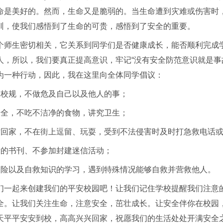
命是美好的。然而，生命又是脆弱的。当生命遭到灾难或伤害时
训，使我们感悟到了生命的可贵，感悟到了安全的重要。
个师生密切相关，它关系到同学们是否健康成长，能否顺利完成
人，所以，我们要真正提高意识，牢记“没有安全防范意识就是事故
为一种行动，因此，我在这里向全体同学倡议：
、校规，不做危及自己以及他人的事；
安全，不吃不洁净的食物，讲究卫生；
时回家，不在街上逗留、玩耍，受到不法侵害时及时打急救电话或
康的书刊、不参加封建迷信活动；
避险以及自救知识的学习，遇到特殊情况能够自救并营救他人。
们一起来创建我们的平安校园吧！让我们记住学校提醒我们注意
全。让我们关注生命，注意安全，茁壮成长。让安全伴你在校园
天平平安安到校，高高兴兴回家，祝愿我们的生活处处开满安全