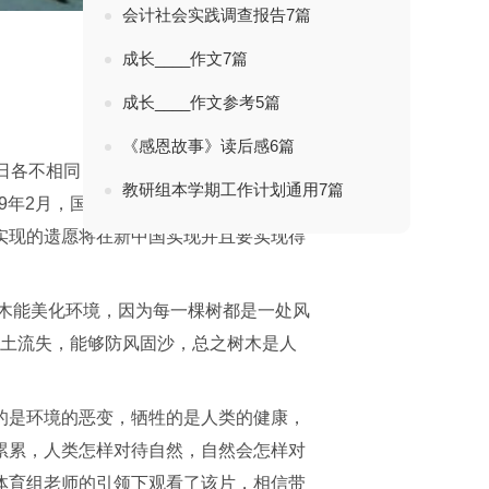
会计社会实践调查报告7篇
成长____作文7篇
成长____作文参考5篇
《感恩故事》读后感6篇
日各不相同，每年的3月12日是中国的植
教研组本学期工作计划通用7篇
79年2月，国务院将孙中山先生与世长辞
实现的遗愿将在新中国实现并且要实现得
树木能美化环境，因为每一棵树都是一处风
水土流失，能够防风固沙，总之树木是人
的是环境的恶变，牺牲的是人类的健康，
累累，人类怎样对待自然，自然会怎样对
体育组老师的引领下观看了该片，相信带