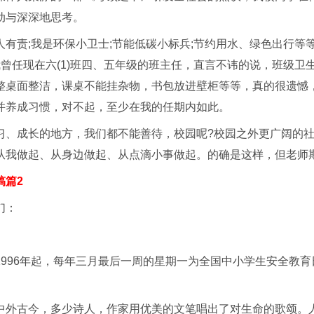
动与深深地思考。
人有责;我是环保小卫士;节能低碳小标兵;节约用水、绿色出行等
我曾任现在六(1)班四、五年级的班主任，直言不讳的说，班级卫
整桌面整洁，课桌不能挂杂物，书包放进壁柜等等，真的很遗憾，
并养成习惯，对不起，至少在我的任期内如此。
习、成长的地方，我们都不能善待，校园呢?校园之外更广阔的社
从我做起、从身边做起、从点滴小事做起。的确是这样，但老师
稿篇2
们：
1996年起，每年三月最后一周的星期一为全国中小学生安全教
中外古今，多少诗人，作家用优美的文笔唱出了对生命的歌颂。