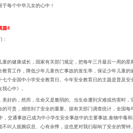
根于每个中华儿女的心中！
稿篇4
们：
儿童的健康成长，国家有关部门规定，把每年三月最后一周的星
全教育工作，降低少年儿童伤亡事故的发生率，保证少年儿童的健
十七个全国中小学安全教育日。今年安全教育日的主题是普及安
在我心中》。
，美好的，然而，生命又是脆弱的。当生命遭到灾难或伤害时，
命的可贵，感悟到了安全的重要。据有关部门调查统计，全国每年
其中，交通事故已成为中小学生安全事故中的主要事故,食物中毒
能不叫人扼腕叹息、心有余悸，这也更对我们敲响了安全的警钟