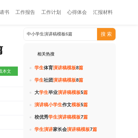
请书
工作报告
工作计划
心得体会
汇报材料
篇
相关热搜
学
生
体育
演
讲
稿
模
板
8
篇
载本文
学
生
社团
演
讲
稿
模
板
8
篇
大
学
生
毕业
演
讲
稿
模
板
5
篇
热度：
演
讲
稿
小
学
生
作文
模
板
5
篇
热度：
校优秀
学
生
演
讲
稿
模
板
7
篇
热度：
学
生
演
讲
家长会
演
讲
稿
模
板
7
篇
热度：