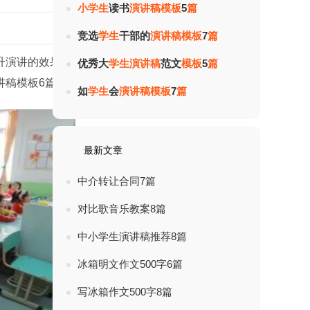
小
学
生
读书
演
讲
稿
模
板
5
篇
热度：
竞选
学
生
干部的
演
讲
稿
模
板
7
篇
升演讲的效果，我们在写演讲稿时一定要
优秀大
学
生
演
讲
稿
范文
模
板
5
篇
讲稿模板6篇，供大家参考。
如
学
生
会
演
讲
稿
模
板
7
篇
最新文章
中介转让合同7篇
对比歌音乐教案8篇
中小学生演讲稿推荐8篇
冰箱明文作文500字6篇
写冰箱作文500字8篇