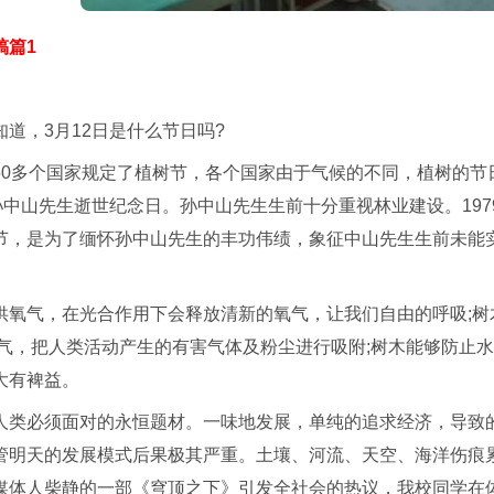
稿篇1
道，3月12日是什么节日吗?
50多个国家规定了植树节，各个国家由于气候的不同，植树的节
孙中山先生逝世纪念日。孙中山先生生前十分重视林业建设。19
节，是为了缅怀孙中山先生的丰功伟绩，象征中山先生生前未能
供氧气，在光合作用下会释放清新的氧气，让我们自由的呼吸;
空气，把人类活动产生的有害气体及粉尘进行吸附;树木能够防止
大有裨益。
人类必须面对的永恒题材。一味地发展，单纯的追求经济，导致
管明天的发展模式后果极其严重。土壤、河流、天空、海洋伤痕
媒体人柴静的一部《穹顶之下》引发全社会的热议，我校同学在