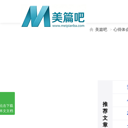
美篇吧
>
心得体
推
点击下载
荐
本文文档
文
章