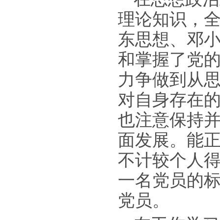
理论知识，
东思想、邓小
和掌握了党
力争做到从
对自身存在
也注意保持
面发展。能
不计较个人
一名党员的
党员。