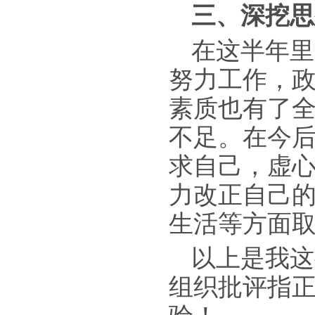
三、深挖思
在这半年里
努力工作，
素质也有了
不足。在今
求自己，虚
力改正自己
生活等方面
以上是我这
组织批评指