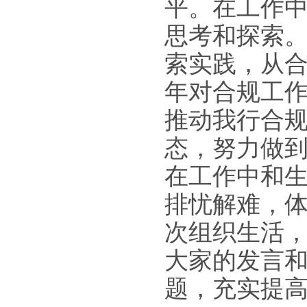
平。在工作
思考和探索
索实践，从
年对合规工作
推动我行合
态，努力做
在工作中和
排忧解难，
次组织生活
大家的发言
题，充实提