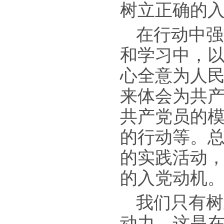
树立正确的
在行动中强
和学习中，
心全意为人民
来体会为共产
共产党员的
的行动等。
的实践活动
的入党动机
我们只有树
动力。这是