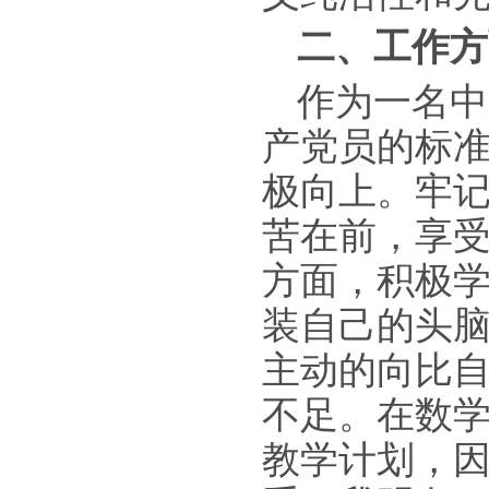
二、工作方
作为一名中
产党员的标
极向上。牢
苦在前，享
方面，积极
装自己的头
主动的向比
不足。在数
教学计划，