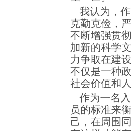
我认为，作
克勤克俭，
不断增强贯
加新的科学
力争取在建
不仅是一种
社会价值和
作为一名入
员的标准来
己，在周围