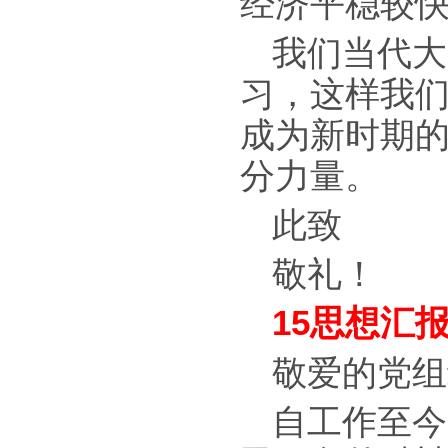
经济平稳较
我们当代大
习，这样我
成为新时期
分力量。
此致
敬礼！
15思想汇
敬爱的党组
自工作至今