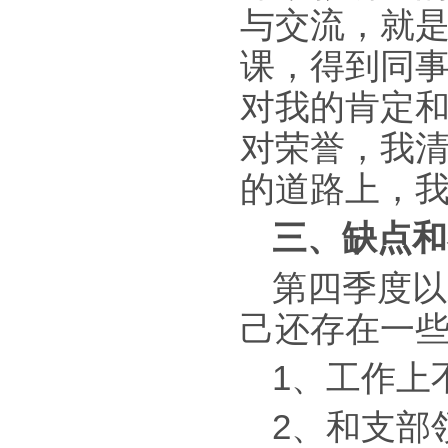
与交流，就
课，得到同
对我的肯定
对荣誉，我
的道路上，
三、缺点和
第四季度以
己还存在一
1、工作上
2、和支部