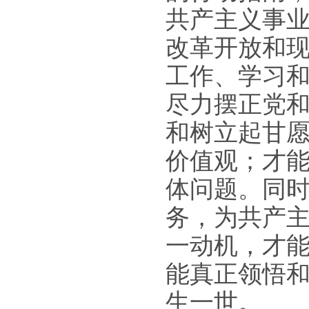
共产主义事
改革开放和
工作、学习
尽力摆正党
和树立起甘
价值观；才
体问题。同
务，为共产
一动机，才
能真正领悟
生一世。