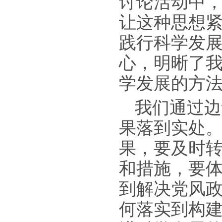
讨论活动中
让这种思想
践行科学发
心，明晰了
学发展的方
我们通过边
果落到实处
果，要及时
和措施，要
到解决党风
何落实到构