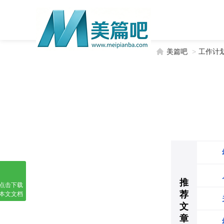
美篇吧
>
工作计
推
点击下载
荐
本文文档
文
章