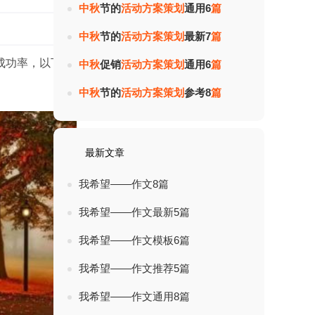
中
秋
节的
活
动
方
案
策
划
通用6
篇
热度：
中
秋
节的
活
动
方
案
策
划
最新7
篇
成功率，以下是美篇吧小编精心为您推荐
中
秋
促销
活
动
方
案
策
划
通用6
篇
中
秋
节的
活
动
方
案
策
划
参考8
篇
最新文章
我希望——作文8篇
我希望——作文最新5篇
我希望——作文模板6篇
我希望——作文推荐5篇
我希望——作文通用8篇