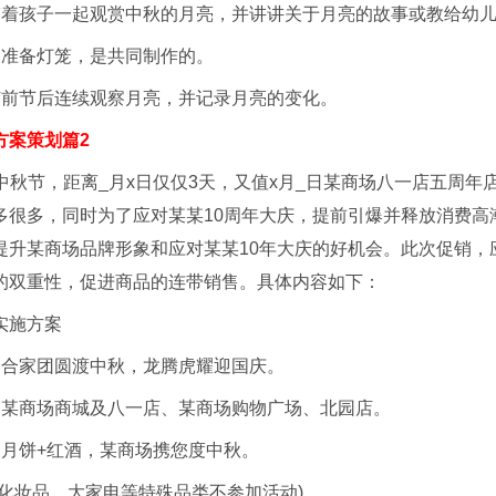
带着孩子一起观赏中秋的月亮，并讲讲关于月亮的故事或教给幼
起准备灯笼，是共同制作的。
节前节后连续观察月亮，并记录月亮的变化。
方案策划篇2
是中秋节，距离_月x日仅仅3天，又值x月_日某商场八一店五周
多很多，同时为了应对某某10周年大庆，提前引爆并释放消费高
提升某商场品牌形象和应对某某10年大庆的好机会。此次促销，
的双重性，促进商品的连带销售。具体内容如下：
实施方案
：合家团圆渡中秋，龙腾虎耀迎国庆。
：某商场商城及八一店、某商场购物广场、北园店。
：月饼+红酒，某商场携您度中秋。
、化妆品、大家电等特殊品类不参加活动)