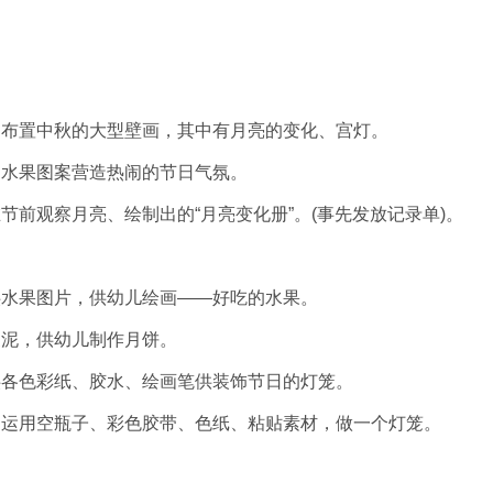
起布置中秋的大型壁画，其中有月亮的变化、宫灯。
，水果图案营造热闹的节日气氛。
节前观察月亮、绘制出的“月亮变化册”。(事先发放记录单)。
供水果图片，供幼儿绘画——好吃的水果。
皮泥，供幼儿制作月饼。
供各色彩纸、胶水、绘画笔供装饰节日的灯笼。
：运用空瓶子、彩色胶带、色纸、粘贴素材，做一个灯笼。