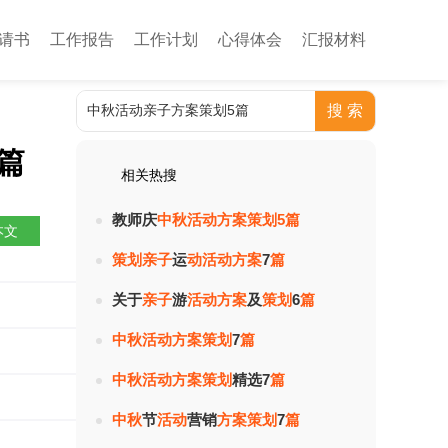
请书
工作报告
工作计划
心得体会
汇报材料
篇
相关热搜
教师庆
中
秋
活
动
方
案
策
划
5
篇
本文
策
划
亲
子
运
动
活
动
方
案
7
篇
关于
亲
子
游
活
动
方
案
及
策
划
6
篇
热度：
中
秋
活
动
方
案
策
划
7
篇
热度：
中
秋
活
动
方
案
策
划
精选7
篇
热度：
中
秋
节
活
动
营销
方
案
策
划
7
篇
热度：