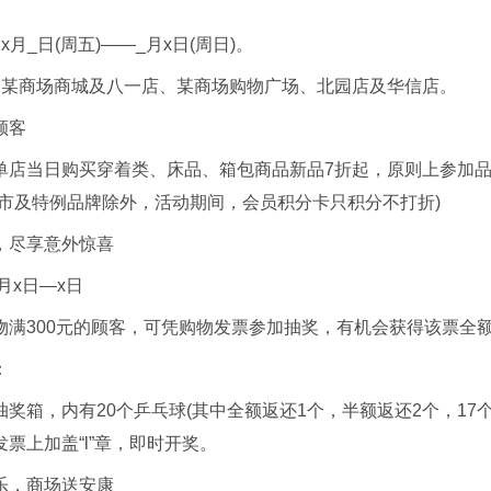
月_日(周五)——_月x日(周日)。
：某商场商城及八一店、某商场购物广场、北园店及华信店。
顾客
单店当日购买穿着类、床品、箱包商品新品7折起，原则上参加
超市及特例品牌除外，活动期间，会员积分卡只积分不打折)
，尽享意外惊喜
月x日—x日
物满300元的顾客，可凭购物发票参加抽奖，有机会获得该票全
：
奖箱，内有20个乒乓球(其中全额返还1个，半额返还2个，17
票上加盖“l”章，即时开奖。
乐，商场送安康