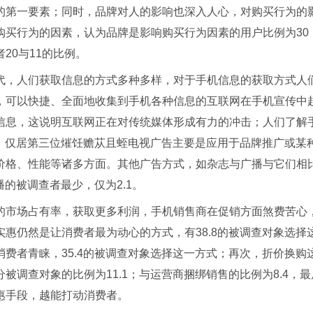
的第一要素；同时，品牌对人的影响也深入人心，对购买行为的影
购买行为的因素，认为品牌是影响购买行为因素的用户比例为30
20与11的比例。
代，人们获取信息的方式多种多样，对于手机信息的获取方式人
，可以快捷、全面地收集到手机各种信息的互联网在手机宣传中起
信息，这说明互联网正在对传统媒体形成有力的冲击；人们了解手
.5，仅居第三位熣饪赡苁且蛭电视广告主要是应用于品牌推广或
价格、性能等诸多方面。其他广告方式，如杂志与广播与它们相
广播的被调查者最少，仅为2.1。
的市场占有率，获取更多利润，手机销售商在促销方面煞费苦心
实惠仍然是让消费者最为动心的方式，有38.8的被调查对象选
消费者青睐，35.4的被调查对象选择这一方式；再次，折价换
被调查对象的比例为11.1；与运营商捆绑销售的比例为8.4，最
惠手段，越能打动消费者。