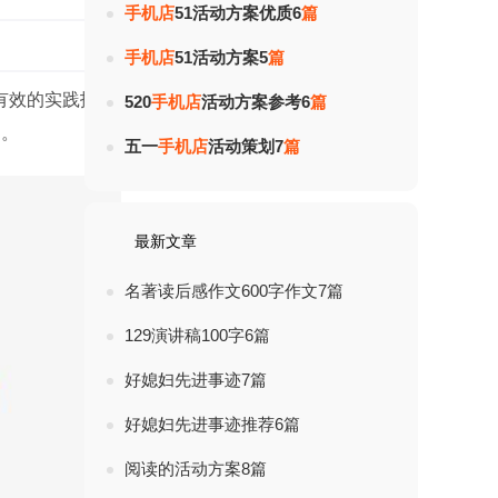
手
机
店
51活动方案优质6
篇
热度：
手
机
店
51活动方案5
篇
有效的实践报告，就要对自己的实践情况
520
手
机
店
活动方案参考6
篇
阅。
五一
手
机
店
活动策划7
篇
最新文章
名著读后感作文600字作文7篇
129演讲稿100字6篇
好媳妇先进事迹7篇
好媳妇先进事迹推荐6篇
阅读的活动方案8篇