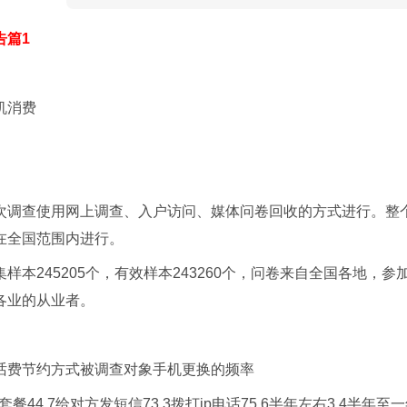
告篇1
机消费
次调查使用网上调查、入户访问、媒体问卷回收的方式进行。整
在全国范围内进行。
样本245205个，有效样本243260个，问卷来自全国各地，
各业的从业者。
话费节约方式被调查对象手机更换的频率
套餐44.7给对方发短信73.3拨打ip电话75.6半年左右3.4半年至一