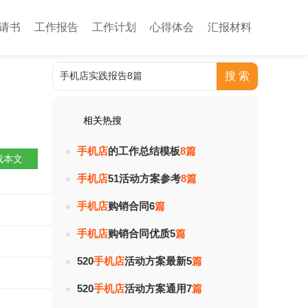
请书
工作报告
工作计划
心得体会
汇报材料
相关热搜
手
机
店
的工作总结模板
8
篇
载本文
手
机
店
51活动方案参考
8
篇
手
机
店
购销合同6
篇
热度：
手
机
店
购销合同优质5
篇
热度：
520
手
机
店
活动方案最新5
篇
热度：
520
手
机
店
活动方案通用7
篇
热度：