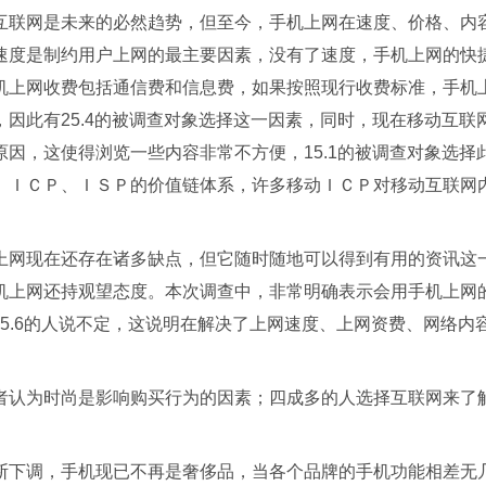
互联网是未来的必然趋势，但至今，手机上网在速度、价格、内
速度是制约用户上网的最主要因素，没有了速度，手机上网的快
机上网收费包括通信费和信息费，如果按照现行收费标准，手机
，因此有25.4的被调查对象选择这一因素，同时，现在移动互
原因，这使得浏览一些内容非常不方便，15.1的被调查对象选
、ＩＣＰ、ＩＳＰ的价值链体系，许多移动ＩＣＰ对移动互联网
上网现在还存在诸多缺点，但它随时随地可以得到有用的资讯这
机上网还持观望态度。本次调查中，非常明确表示会用手机上网的
外45.6的人说不定，这说明在解决了上网速度、上网资费、网络
者认为时尚是影响购买行为的因素；四成多的人选择互联网来了
断下调，手机现已不再是奢侈品，当各个品牌的手机功能相差无