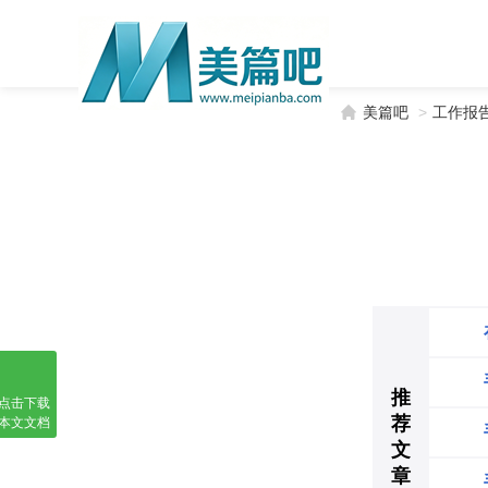
美篇吧
>
工作报
推
点击下载
荐
本文文档
文
章